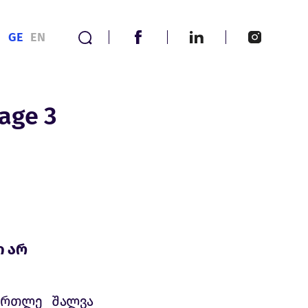
GE
EN
age 3
ი არ
ართლე შალვა