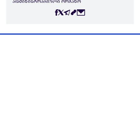
ადმინისტრაციული ორგანო
ინციდენტის კონტექსტი:
პროფესიულ მოვალეობაში ხელშეშლა
ინციდენტის ადგილი:
თბილისი
გვერდი შექმნილია მედიის, ინფორმაციის და
სოციალური კვლევების ცენტრის (CMIS) მიერ
პროექტის – ჟურნალისტების უსაფრთხოება
საქართველოში – ფარგლებში.
GE
CMIS შესახებ
პროექტები
გამოყენებული წყაროები
სიახლეები
კონტაქტი
მედიაჩექერი