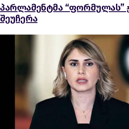
პარლამენტმა “ფორმულას” ჟ
შეუჩერა