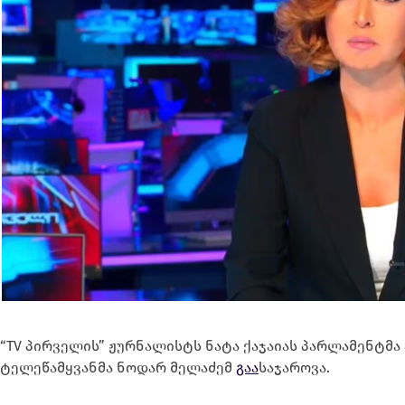
“TV პირველის” ჟურნალისტს ნატა ქაჯაიას პარლამენტმა
ტელეწამყვანმა ნოდარ მელაძემ
გაა
საჯაროვა.