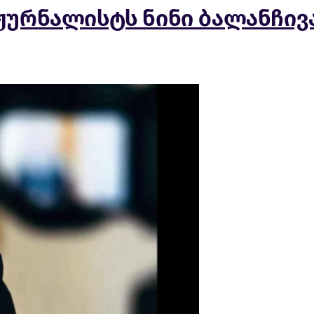
ურნალისტს ნინი ბალანჩივა